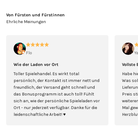
Von Fürsten und Fürstinnen
Flo
Y
Wie der Laden vor Ort
Vollste
Toller Spielehandel. Es wirkt total
Habe hie
persönlich, der Kontakt ist immer nett und
Was sol
freundlich, der Versand geht schnell und
Lieferun
das Bonusprogramm ist auch toll! Fühlt
Preis s
sich an, wie der persönliche Spieleladen vor
weiterem
Ort - nur jederzeit verfügbar. Danke für die
Mal gew
leidenschaftliche Arbeit! ♥️
Herzblut