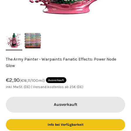
The Army Painter - Warpaints Fanatic Effects: Power Node
Glow
Angebot
€2,90
(€16,11/100ml)
Ausverkauft
inkl. MwSt. (DE) |
Versand kostenlos ab 25€ (DE)
Ausverkauft
Info bei Verfügbarkeit