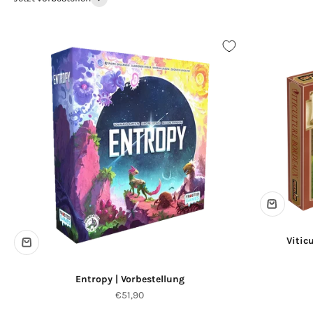
Vitic
Entropy | Vorbestellung
Angebot
€51,90