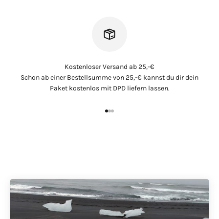
Kostenloser Versand ab 25,-€
Schon ab einer Bestellsumme von 25,-€ kannst du dir dein
Paket kostenlos mit DPD liefern lassen.
Für Bastler & Maler
Gehe zu Element 1
Gehe zu Element 2
Gehe zu Element 3
Flexibel, modular, praktisch und immer einsatzbereit
Jetzt konfigurieren