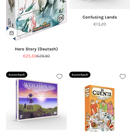
Confusing Lands
Angebot
€13,20
Hero Story (Deutsch)
Angebot
Regulärer Preis
€25,50
€29,90
Ausverkauft
Ausverkauft