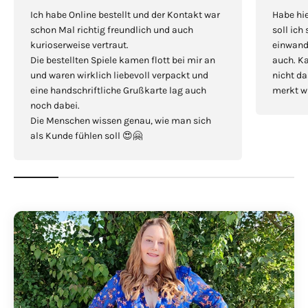
Ich habe Online bestellt und der Kontakt war
Habe hie
schon Mal richtig freundlich und auch
soll ich
kurioserweise vertraut.
einwandf
Die bestellten Spiele kamen flott bei mir an
auch. Ka
und waren wirklich liebevoll verpackt und
nicht da
eine handschriftliche Grußkarte lag auch
merkt wi
noch dabei.
Die Menschen wissen genau, wie man sich
als Kunde fühlen soll 😍🤗