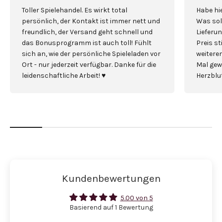
Toller Spielehandel. Es wirkt total
Habe hie
persönlich, der Kontakt ist immer nett und
Was sol
freundlich, der Versand geht schnell und
Lieferun
das Bonusprogramm ist auch toll! Fühlt
Preis s
sich an, wie der persönliche Spieleladen vor
weiterem
Ort - nur jederzeit verfügbar. Danke für die
Mal gew
leidenschaftliche Arbeit! ♥️
Herzblut
Kundenbewertungen
5.00 von 5
Basierend auf 1 Bewertung