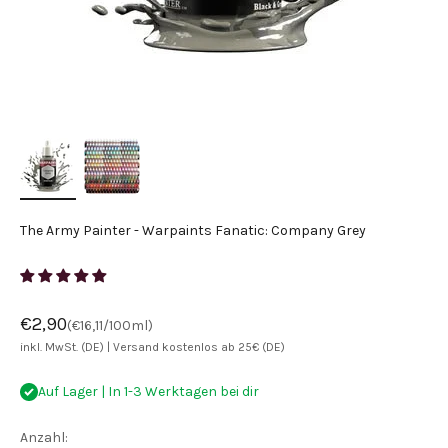
The Army Painter - Warpaints Fanatic: Company Grey
Angebot
€2,90
(€16,11/100ml)
inkl. MwSt. (DE) |
Versand kostenlos ab 25€ (DE)
Auf Lager | In 1-3 Werktagen bei dir
Anzahl: