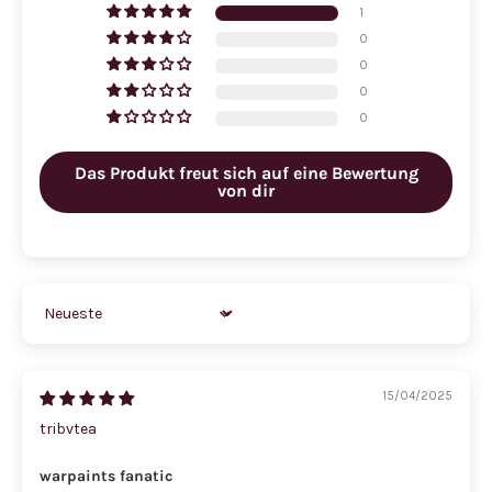
1
0
0
0
0
Das Produkt freut sich auf eine Bewertung
von dir
Sort by
15/04/2025
tribvtea
warpaints fanatic