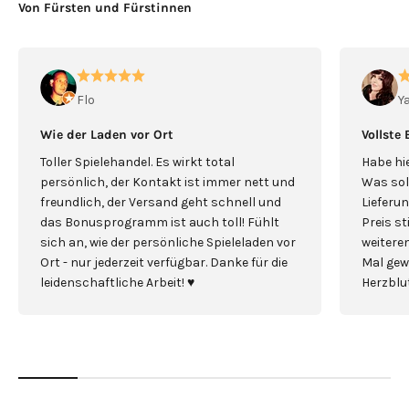
Von Fürsten und Fürstinnen
Flo
Y
Wie der Laden vor Ort
Vollste
Toller Spielehandel. Es wirkt total
Habe hie
persönlich, der Kontakt ist immer nett und
Was sol
freundlich, der Versand geht schnell und
Lieferun
das Bonusprogramm ist auch toll! Fühlt
Preis s
sich an, wie der persönliche Spieleladen vor
weiterem
Ort - nur jederzeit verfügbar. Danke für die
Mal gew
leidenschaftliche Arbeit! ♥️
Herzblut