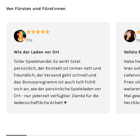
Von Fürsten und Fürstinnen
Flo
Y
Wie der Laden vor Ort
Vollste
Toller Spielehandel. Es wirkt total
Habe hie
persönlich, der Kontakt ist immer nett und
Was sol
freundlich, der Versand geht schnell und
Lieferun
das Bonusprogramm ist auch toll! Fühlt
Preis s
sich an, wie der persönliche Spieleladen vor
weiterem
Ort - nur jederzeit verfügbar. Danke für die
Mal gew
leidenschaftliche Arbeit! ♥️
Herzblut