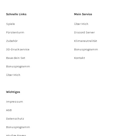
Schnelle Links
Mein Service
Spiele
Über Mich
Fürstenturm
Discord Server
Zubehör
Klimaneutralität
3D-Druckservice
Bonusprogramm
Baue dein Set
Kontakt
Bonusprogramm
Über Mich
Wichtiges
Impressum
AGB
Datenschutz
Bonusprogramm
Häufige Fragen