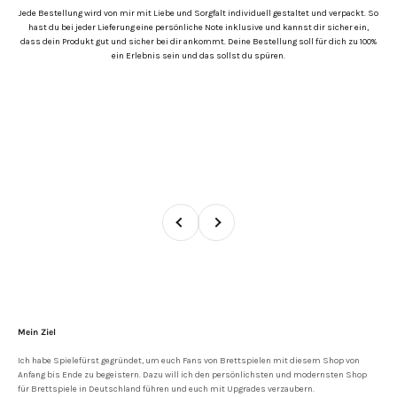
Jede Bestellung wird von mir mit Liebe und Sorgfalt individuell gestaltet und verpackt. So
hast du bei jeder Lieferung eine persönliche Note inklusive und kannst dir sicher ein,
dass dein Produkt gut und sicher bei dir ankommt. Deine Bestellung soll für dich zu 100%
ein Erlebnis sein und das sollst du spüren.
Zurück
Vor
Mein Ziel
Ich habe Spielefürst gegründet, um euch Fans von Brettspielen mit diesem Shop von
Anfang bis Ende zu begeistern. Dazu will ich den persönlichsten und modernsten Shop
für Brettspiele in Deutschland führen und euch mit Upgrades verzaubern.