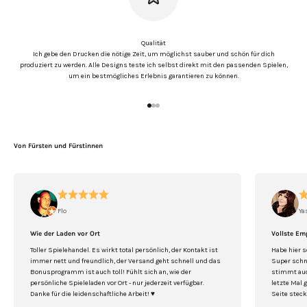
Qualität
Ich gebe den Drucken die nötige Zeit, um möglichst sauber und schön für dich
produziert zu werden. Alle Designs teste ich selbst direkt mit den passenden Spielen,
um ein bestmögliches Erlebnis garantieren zu können.
Gehe zu Element 1
Gehe zu Element 2
Gehe zu Element 3
Von Fürsten und Fürstinnen
Flo
Ya
Wie der Laden vor Ort
Vollste Em
Toller Spielehandel. Es wirkt total persönlich, der Kontakt ist
Habe hier s
immer nett und freundlich, der Versand geht schnell und das
Super schne
Bonusprogramm ist auch toll! Fühlt sich an, wie der
stimmt auch
persönliche Spieleladen vor Ort - nur jederzeit verfügbar.
letzte Mal 
Danke für die leidenschaftliche Arbeit! ♥️
Seite steck