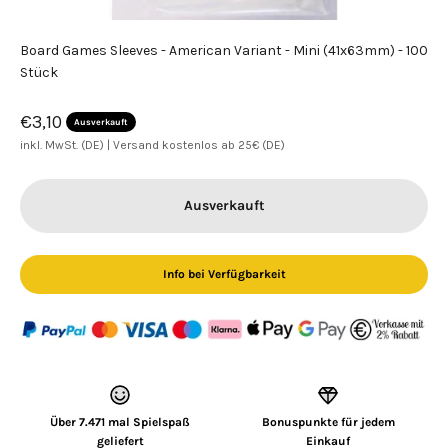
Board Games Sleeves - American Variant - Mini (41x63mm) - 100
Stück
Angebot
€3,10
Ausverkauft
inkl. MwSt. (DE) |
Versand kostenlos ab 25€ (DE)
Ausverkauft
Info bei Verfügbarkeit
Über 7.471 mal Spielspaß
Bonuspunkte für jedem
geliefert
Einkauf