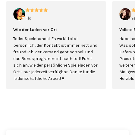
Flo
Y
Wie der Laden vor Ort
Vollste
Toller Spielehandel. Es wirkt total
Habe hie
persönlich, der Kontakt ist immer nett und
Was sol
freundlich, der Versand geht schnell und
Lieferun
das Bonusprogramm ist auch toll! Fühlt
Preis s
sich an, wie der persönliche Spieleladen vor
weiterem
Ort - nur jederzeit verfügbar. Danke für die
Mal gew
leidenschaftliche Arbeit! ♥️
Herzblut