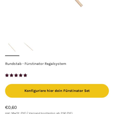
Rundstab - Fürstinator Regalsystem
Konfiguriere hier dein Fürstinator Set
Angebot
€0,60
inkl. MwSt. (DE) |
Versand kostenlos ab 25€ (DE)