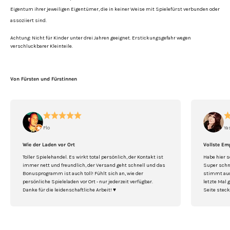
Eigentum ihrer jeweiligen Eigentümer, die in keiner Weise mit Spielefürst verbunden oder
assoziiert sind.
Achtung: Nicht für Kinder unter drei Jahren geeignet. Erstickungsgefahr wegen
verschluckbarer Kleinteile.
Von Fürsten und Fürstinnen
Flo
Ya
Wie der Laden vor Ort
Vollste Em
Toller Spielehandel. Es wirkt total persönlich, der Kontakt ist
Habe hier s
immer nett und freundlich, der Versand geht schnell und das
Super schne
Bonusprogramm ist auch toll! Fühlt sich an, wie der
stimmt auch
persönliche Spieleladen vor Ort - nur jederzeit verfügbar.
letzte Mal 
Danke für die leidenschaftliche Arbeit! ♥️
Seite steck