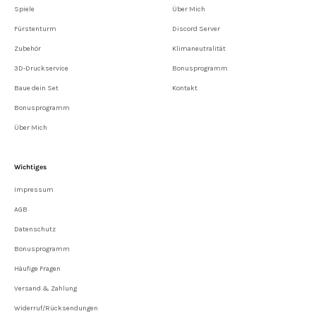
Spiele
Über Mich
Fürstenturm
Discord Server
Zubehör
Klimaneutralität
3D-Druckservice
Bonusprogramm
Baue dein Set
Kontakt
Bonusprogramm
Über Mich
Wichtiges
Impressum
AGB
Datenschutz
Bonusprogramm
Häufige Fragen
Versand & Zahlung
Widerruf/Rücksendungen