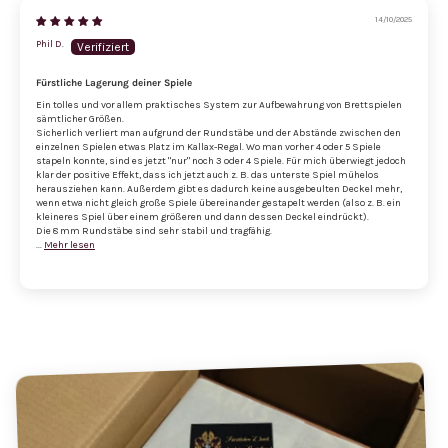
14/10/2025
Phil D.
Fürstliche Lagerung deiner Spiele
Ein tolles und vor allem praktisches System zur Aufbewahrung von Brettspielen
sämtlicher Größen.
Sicherlich verliert man aufgrund der Rundstäbe und der Abstände zwischen den
einzelnen Spielen etwas Platz im Kallax-Regal. Wo man vorher 4 oder 5 Spiele
stapeln konnte, sind es jetzt "nur" noch 3 oder 4 Spiele. Für mich überwiegt jedoch
klar der positive Effekt, dass ich jetzt auch z. B. das unterste Spiel mühelos
herausziehen kann. Außerdem gibt es dadurch keine ausgebeulten Deckel mehr,
wenn etwa nicht gleich große Spiele übereinander gestapelt werden (also z. B. ein
kleineres Spiel über einem größeren und dann dessen Deckel eindrückt).
Die 8 mm Rundstäbe sind sehr stabil und tragfähig.
...
Mehr lesen