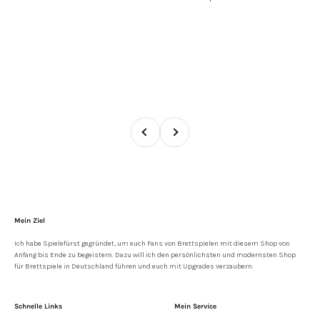
Zurück
Vor
Mein Ziel
Ich habe Spielefürst gegründet, um euch Fans von Brettspielen mit diesem Shop von
Anfang bis Ende zu begeistern. Dazu will ich den persönlichsten und modernsten Shop
für Brettspiele in Deutschland führen und euch mit Upgrades verzaubern.
Schnelle Links
Mein Service