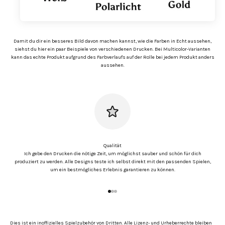
Damit du dir ein besseres Bild davon machen kannst, wie die Farben in Echt aussehen,
siehst du hier ein paar Beispiele von verschiedenen Drucken. Bei Multicolor-Varianten
kann das echte Produkt aufgrund des Farbverlaufs auf der Rolle bei jedem Produkt anders
aussehen.
Qualität
Ich gebe den Drucken die nötige Zeit, um möglichst sauber und schön für dich
produziert zu werden. Alle Designs teste ich selbst direkt mit den passenden Spielen,
um ein bestmögliches Erlebnis garantieren zu können.
Gehe zu Element 1
Gehe zu Element 2
Gehe zu Element 3
Dies ist ein inoffizielles Spielzubehör von Dritten. Alle Lizenz- und Urheberrechte bleiben