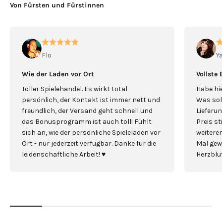
Von Fürsten und Fürstinnen
Flo
Y
Wie der Laden vor Ort
Vollste
Toller Spielehandel. Es wirkt total
Habe hie
persönlich, der Kontakt ist immer nett und
Was sol
freundlich, der Versand geht schnell und
Lieferun
das Bonusprogramm ist auch toll! Fühlt
Preis s
sich an, wie der persönliche Spieleladen vor
weiterem
Ort - nur jederzeit verfügbar. Danke für die
Mal gew
leidenschaftliche Arbeit! ♥️
Herzblut