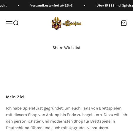
Zum Inhalt springen
ackt
Versandkostenfrei ab 25,-€
Über 15.892 mal Spielsp
Spielefürst
Menü
Suche
Waren
Share Wish list
Mein Ziel
Ich habe Spielefürst gegründet, um euch Fans von Brettspielen
mit diesem Shop von Anfang bis Ende zu begeistern. Dazu will ich
den persönlichsten und modernsten Shop für Brettspiele in
Deutschland führen und euch mit Upgrades verzaubern.